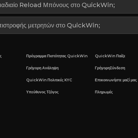
 €20,000.
ομαδιαίο Reload Μπόνους στο QuickWin;
ους περιλαμβάνει 50% μπόνους έως €500.
επιστροφής μετρητών στο QuickWin;
ροφή μετρητών 15% έως €3,000.
ς
Πρόγραμμα Πιστότητας QuickWin
QuickWin Παίξε
Γρήγορη Ανάληψη
ΓρήγορηΣύνδεση
QuickWin Πολιτικές KYC
Επικοινωνήστε μαζί μας
Υπεύθυνος Τζόγος
Πληρωμές