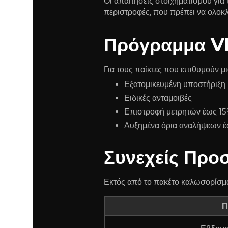
Οι απαιτήσεις στοιχηματισμού για
περιστροφές, που πρέπει να ολοκ
Πρόγραμμα VI
Για τους παίκτες που επιθυμούν 
Εξατομικευμένη υποστήριξη
Ειδικές ανταμοιβές
Επιστροφή μετρητών έως 1
Αυξημένα όρια αναλήψεων 
Συνεχείς Προ
Εκτός από το πακέτο καλωσορίσμα
Π