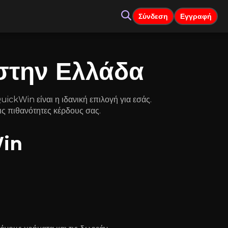
Σύνδεση
Εγγραφή
στην Ελλάδα
uickWin
είναι η ιδανική επιλογή για εσάς.
ς πιθανότητες κέρδους σας.
Win